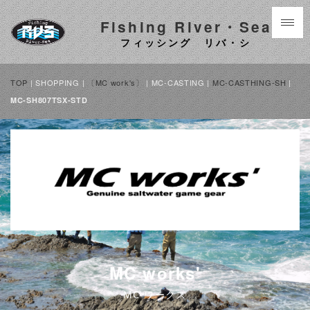
Fishing River・Sea
フィッシング リバ・シ
TOP
| SHOPPING |
〔MC work's〕
| MC-CASTING |
MC-CASTHING-SH
|
MC-SH807TSX-STD
MC works'
MC ワークス