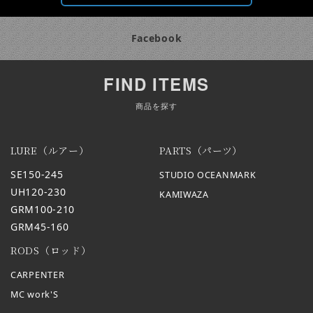
Facebook
FIND ITEMS
商品を探す
LURE（ルアー）
PARTS（パーツ）
SE150-245
STUDIO OCEANMARK
UH120-230
KAMIWAZA
GRM100-210
GRM45-160
RODS（ロッド）
CARPENTER
MC work'S