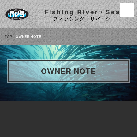
Fishing River・Sea
フィッシング リバ・シ
TOP
|
OWNER NOTE
OWNER NOTE
[%category%]
[%new:new%]
[%article_date_notime_dot%]