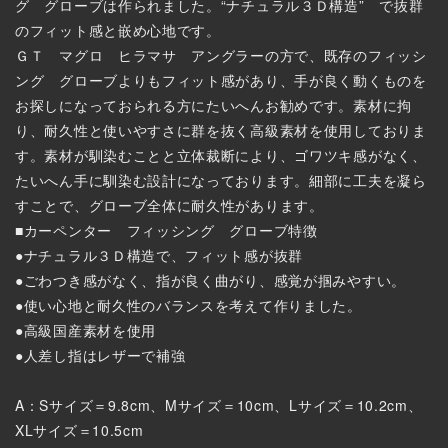
グ グローブは作られました。“ナチュラル３Ｄ構造” で抜群
のフィット感と嵌め心地です。
ＧＴ マグロ ヒラマサ アングラーの方で、既存のフィッシ
ング グローブよりもフィット感があり、手が良く動くものを
お探しになっておられる方にたいへんお勧めです。素材に拘
り、耐久性と使いやすさに群を抜く高級素材を使用しておりま
す。素材が馴染むことと立体裁断により、ゴワツキ感がなく、
たいへん手に馴染む設計になっております。細部に工夫を凝ら
すことで、グローブ全体に耐久性があります。
■カーペンター フィッシング グローブ特徴
●ナチュラル３Ｄ構造で、フィット感が抜群
●ごわつき感がなく、指が良く曲がり、感覚が掴みやすい。
●使い心地と耐久性のバランスを考えて作りました。
●高級国産素材を使用
●人差し指はレザーで補強
A：Sサイズ＝9.8cm、Mサイズ＝10cm、Lサイズ＝10.2cm、
XLサイズ＝10.5cm