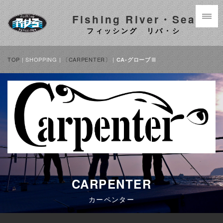
Fishing River・Sea
フィッシング リバ・シ
TOP
| SHOPPING |
〔CARPENTER〕
|
CA-グローブⅢ
CARPENTER
カーペンター