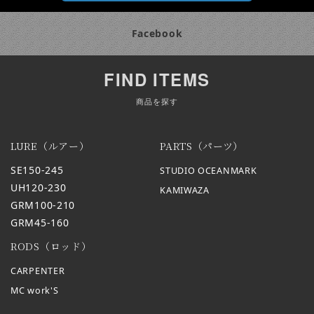
Facebook
FIND ITEMS
商品を探す
LURE（ルアー）
PARTS（パーツ）
SE150-245
STUDIO OCEANMARK
UH120-230
KAMIWAZA
GRM100-210
GRM45-160
RODS（ロッド）
CARPENTER
MC work'S