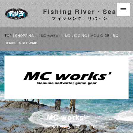
Fishing River・Sea
フィッシング リバ・シ
TOP
| SHOPPING |
〔MC work's〕
| MC-JIGGING |
MC-JIG-DE
|
MC-
DE602LR-STD-2601
MC works'
MC ワークス