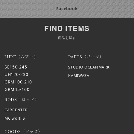
Facebook
FIND ITEMS
商品を探す
LURE（ルアー）
PARTS（パーツ）
SE150-245
STUDIO OCEANMARK
UH120-230
KAMIWAZA
GRM100-210
GRM45-160
RODS（ロッド）
CARPENTER
MC work'S
GOODS（グッズ）