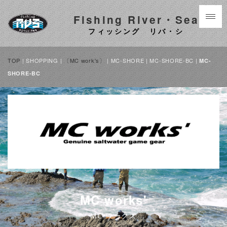
Fishing River・Sea
フィッシング リバ・シ
TOP
| SHOPPING |
〔MC work's〕
| MC-SHORE | MC-SHORE-BC |
MC-
SHORE-BC
MC works'
MC ワークス