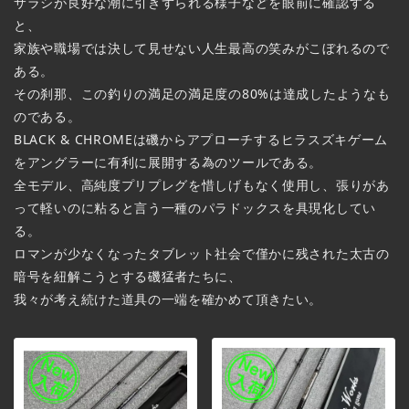
サラシが良好な潮に引きずられる様子などを眼前に確認する
と、
家族や職場では決して見せない人生最高の笑みがこぼれるので
ある。
その刹那、この釣りの満足の満足度の80%は達成したようなも
のである。
BLACK & CHROMEは磯からアプローチするヒラスズキゲーム
をアングラーに有利に展開する為のツールである。
全モデル、高純度プリプレグを惜しげもなく使用し、張りがあ
って軽いのに粘ると言う一種のパラドックスを具現化してい
る。
ロマンが少なくなったタブレット社会で僅かに残された太古の
暗号を紐解こうとする磯猛者たちに、
我々が考え続けた道具の一端を確かめて頂きたい。