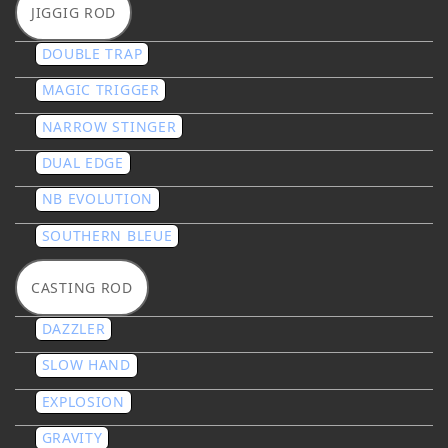
JIGGIG ROD
DOUBLE TRAP
MAGIC TRIGGER
NARROW STINGER
DUAL EDGE
NB EVOLUTION
SOUTHERN BLEUE
CASTING ROD
DAZZLER
SLOW HAND
EXPLOSION
GRAVITY