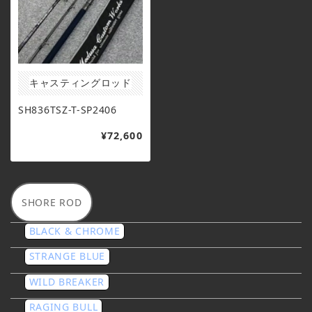
キャスティングロッド
SH836TSZ-T-SP2406
¥72,600
SHORE ROD
BLACK & CHROME
STRANGE BLUE
WILD BREAKER
RAGING BULL