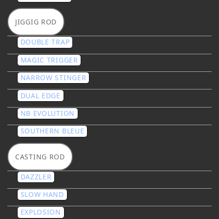
JIGGIG ROD
DOUBLE TRAP
MAGIC TRIGGER
NARROW STINGER
DUAL EDGE
NB EVOLUTION
SOUTHERN BLEUE
CASTING ROD
DAZZLER
SLOW HAND
EXPLOSION