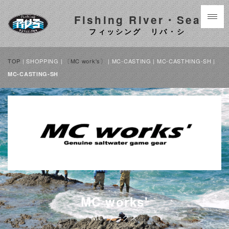
Fishing River・Sea
フィッシング リバ・シ
TOP
| SHOPPING |
〔MC work's〕
| MC-CASTING | MC-CASTHING-SH |
MC-CASTING-SH
MC works'
MC ワークス