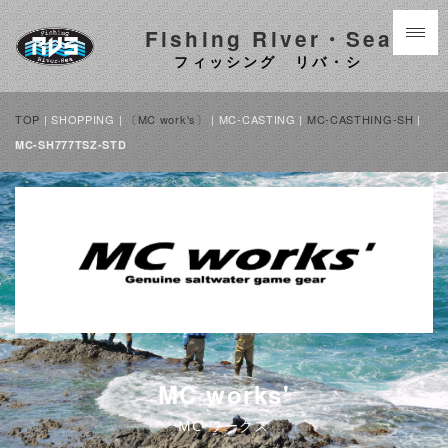
Fishing River・Sea
フィッシング リバ・シ
TOP
| SHOPPING |
〔MC work's〕
| MC-CASTING |
MC-CASTHING-SH
|
MC-SH777TSZ-STD
MC works'
MC ワークス