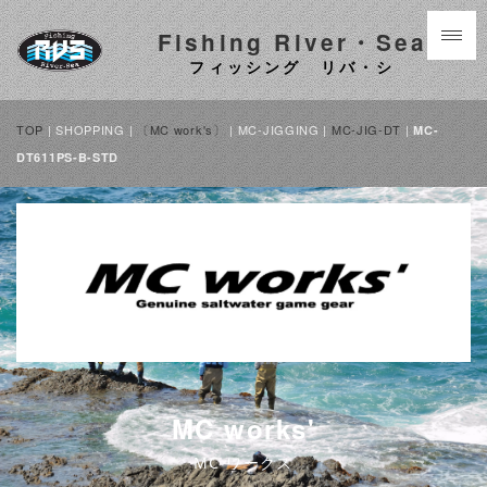
Fishing River・Sea
フィッシング リバ・シ
TOP
| SHOPPING |
〔MC work's〕
| MC-JIGGING |
MC-JIG-DT
|
MC-
DT611PS-B-STD
MC works'
MC ワークス