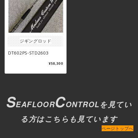
ジギングロッド
DT602PS-STD2603
¥58,300
S
C
EAFLOOR
ONTROLを見てい
る方はこちらも見ています
ページトップへ