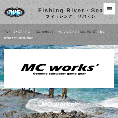
Fishing River・Sea
フィッシング リバ・シ
TOP
| SHOPPING |
〔MC work's〕
| MC-JIGGING |
MC-JIG-DT
|
MC-
DT621PS-STD-2603
MC works'
MC ワークス