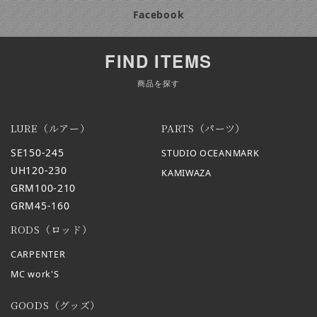
Facebook
FIND ITEMS
商品を探す
LURE（ルアー）
PARTS（パーツ）
SE150-245
STUDIO OCEANMARK
UH120-230
KAMIWAZA
GRM100-210
GRM45-160
RODS（ロッド）
CARPENTER
MC work'S
GOODS（グッズ）